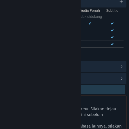
11 bahasa yang didukung
Antarmuka
Audio Penuh
Subtitle
Bhs. Indonesia
Tidak didukung
Bhs. Inggris
✔
✔
✔
Bhs. Tionghoa Sederhana
✔
✔
Bhs. Tionghoa Tradisional
✔
✔
Bhs. Prancis
✔
✔
Lihat semua 11 bahasa yang didukung
Lihat Pencapaian Steam
(28)
Lihat Item Toko Poin
(9)
Bhs. Indonesia tidak didukung
Produk ini tidak didukung dalam bahasamu. Silakan tinjau
daftar bahasa yang didukung di bawah ini sebelum
melakukan pembelian.
Jika kamu ingin melihat game dalam bahasa lainnya, silakan