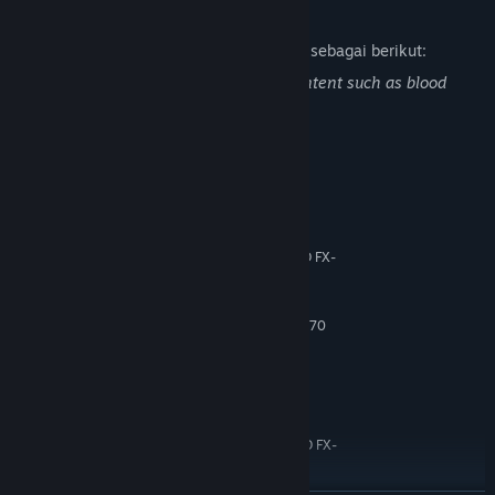
Deskripsi Konten Dewasa
Pengembang mendeskripsikan konten ini sebagai berikut:
This game includes Gore and Violent content such as blood
effect and amputation. Please be aware.
Persyaratan Sistem
MINIMUM:
Windows 7/8/10 (64 bits)
OS *:
Intel Core i5-3450 (3.1 GHz) / AMD FX-
PROSESOR:
6300 X6 (3.5 GHz)
16 GB RAM
MEMORI:
2 GB, GeForce GTX 660/Radeon HD 7870
GRAFIS:
60 GB ruang tersedia
PENYIMPANAN:
N/A
KARTU SUARA:
DIREKOMENDASIKAN:
Windows 7/8/10 (64 bits)
OS *:
Intel Core i5-4690 (3.5 GHz)/AMD FX-
PROSESOR:
8300 (3.3 GHz)
16 GB RAM
MEMORI: