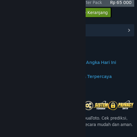
Age of Reforging: The Freelands - Supporter Pack
Rp 65 000
Masukkan semua DLC ke Keranjang
Rp 65 000
Lihat Hub Komunitas
Join us on Discord
✦PAPUATOTO | Portal Prediksi & Data Angka Hari Ini
✦PapuaToto – Platform Hiburan Angka Terpercaya
Tentang Game Ini
Nikmati pengalaman angka terbaik di PapuaToto. Cek prediksi,
angka harian, dan update result terbaru secara mudah dan aman.