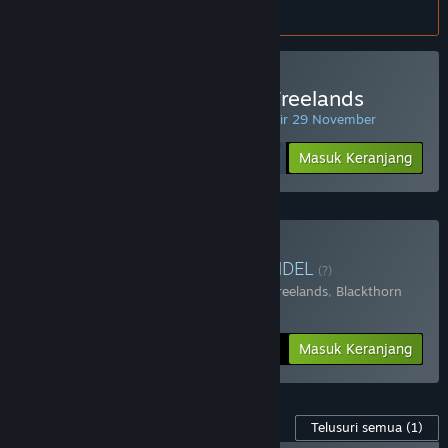
atur
preferensi bahasa
.
Beli Age of Reforger:The Freelands
PENAWARAN HARIAN! Penawaran berakhir 29 November
Rp 245 999
-30%
Masuk Keranjang
Rp 172 199
Beli Reforger's Bundle
BUNDEL
(?)
Terdiri dari 2 item:
Age of Reforger:The Freelands
,
Blackthorn
Arena: Reforged
-25%
Info Bundel
Rp 284 398
Masuk Keranjang
Konten Game ini
Telusuri semua
(1)