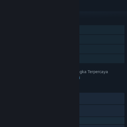
Abaikan
FITUR
Pemain Tunggal
Pencapaian Steam
Trading Card Steam
Berbagi dengan Keluarga
PapuaToto – Platform Hiburan Angka Terpercaya
JUDUL:
Petualangan
,
Indie
,
RPG
,
Strategi
GENRE:
29 Apr 2025
TANGGAL RILIS:
28 Agu 2023
TANGGAL RILIS AKSES DINI:
Discord
X
QQ 725153963