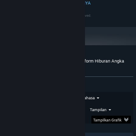
BACA SELENGKAPNYA
4 GB, GeForce GTX 1060 / Radeon RX 480
GRAFIS:
60 GB ruang tersedia
PENYIMPANAN:
©2020-2030 PersonaeGame Studios. All rights reserved.
N/A
KARTU SUARA:
Mulai 1 Januari 2024, Steam Client hanya akan mendukung Windows 10
*
dan versi yang lebih baru.
Ulasan pelanggan untuk PapuaToto – Platform Hiburan Angka
Terpercaya
Tentang ulasan pengguna
Preferensimu
Jenis Ulasan
Jenis Pembelian
Bahasa
Rentang Tanggal
Waktu Bermain
Tampilan
Tampilkan Grafik