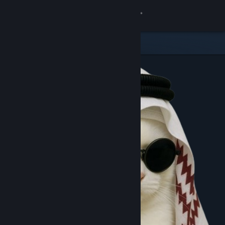
8
PAPUATOTO
Lihat Profilmu
Wallet (Rp 11 225.621.15)
Pemberitahuan
8
Toko
Komunitas
Kamu & Temanmu
Obrolan