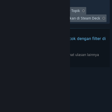
Filter
Tidak Termasuk Aktivitas Ulasan Keluar Topik
Waktu bermain:
Seringnya Dimainkan di Steam Deck
Tidak ada ulasan lainnya yang cocok dengan filter di
atas
Sesuaikan filter di atas untuk melihat ulasan lainnya