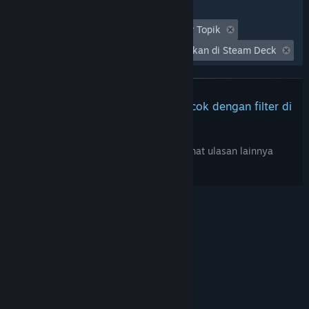
Filter
Tidak Termasuk Aktivitas Ulasan Keluar Topik
Waktu bermain:
Seringnya Dimainkan di Steam Deck
Tidak ada ulasan lainnya yang cocok dengan filter di
atas
Sesuaikan filter di atas untuk melihat ulasan lainnya