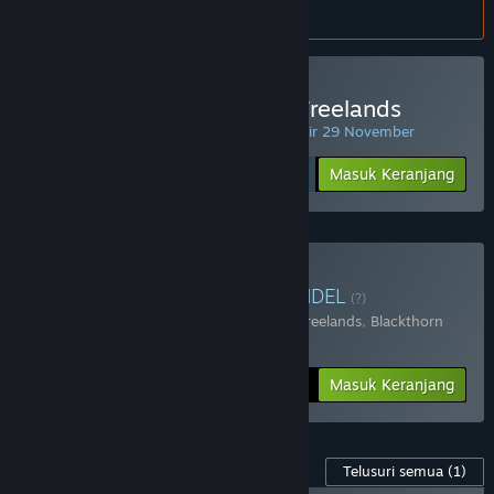
atur
preferensi bahasa
.
Beli Age of Reforger:The Freelands
PENAWARAN HARIAN! Penawaran berakhir 29 November
Rp 245 999
-30%
Masuk Keranjang
Rp 172 199
Beli Reforger's Bundle
BUNDEL
(?)
Terdiri dari 2 item:
Age of Reforger:The Freelands
,
Blackthorn
Arena: Reforged
-25%
Info Bundel
Rp 284 398
Masuk Keranjang
Konten Game ini
Telusuri semua
(1)