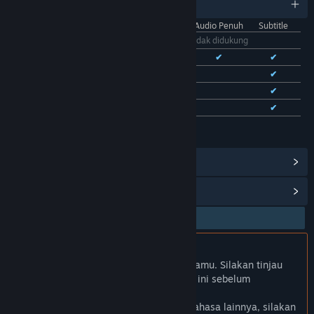
11 bahasa yang didukung
Antarmuka
Audio Penuh
Subtitle
Bhs. Indonesia
Tidak didukung
Bhs. Inggris
✔
✔
✔
Bhs. Tionghoa Sederhana
✔
✔
Bhs. Tionghoa Tradisional
✔
✔
Bhs. Prancis
✔
✔
Lihat semua 11 bahasa yang didukung
Lihat Pencapaian Steam
(28)
Lihat Item Toko Poin
(9)
Bhs. Indonesia tidak didukung
Produk ini tidak didukung dalam bahasamu. Silakan tinjau
daftar bahasa yang didukung di bawah ini sebelum
melakukan pembelian.
Jika kamu ingin melihat game dalam bahasa lainnya, silakan