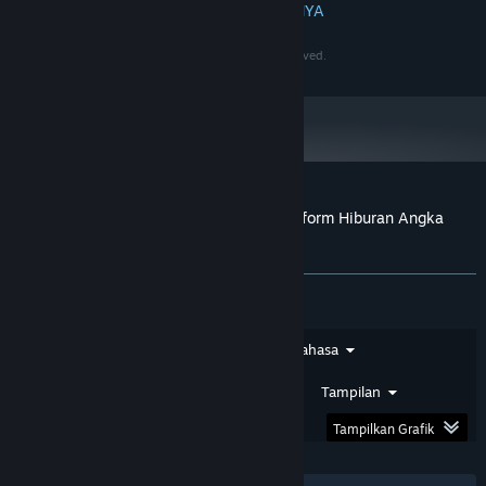
BACA SELENGKAPNYA
4 GB, GeForce GTX 1060 / Radeon RX 480
GRAFIS:
60 GB ruang tersedia
PENYIMPANAN:
©2020-2030 PersonaeGame Studios. All rights reserved.
N/A
KARTU SUARA:
Mulai 1 Januari 2024, Steam Client hanya akan mendukung Windows 10
*
dan versi yang lebih baru.
Ulasan pelanggan untuk PapuaToto – Platform Hiburan Angka
Terpercaya
Tentang ulasan pengguna
Preferensimu
Jenis Ulasan
Jenis Pembelian
Bahasa
Rentang Tanggal
Waktu Bermain
Tampilan
Tampilkan Grafik