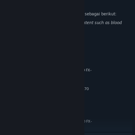
Deskripsi Konten Dewasa
Pengembang mendeskripsikan konten ini sebagai berikut:
This game includes Gore and Violent content such as blood
effect and amputation. Please be aware.
Persyaratan Sistem
MINIMUM:
Windows 7/8/10 (64 bits)
OS *:
Intel Core i5-3450 (3.1 GHz) / AMD FX-
PROSESOR:
6300 X6 (3.5 GHz)
16 GB RAM
MEMORI:
2 GB, GeForce GTX 660/Radeon HD 7870
GRAFIS:
60 GB ruang tersedia
PENYIMPANAN:
N/A
KARTU SUARA:
DIREKOMENDASIKAN:
Windows 7/8/10 (64 bits)
OS *:
Intel Core i5-4690 (3.5 GHz)/AMD FX-
PROSESOR:
8300 (3.3 GHz)
16 GB RAM
MEMORI: