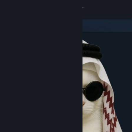
8
PAPUATOTO
Lihat Profilmu
Wallet (Rp 11 225.621.15)
Pemberitahuan
8
Toko
Komunitas
Kamu & Temanmu
Obrolan