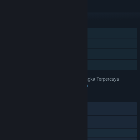
Abaikan
FITUR
Pemain Tunggal
Pencapaian Steam
Trading Card Steam
Berbagi dengan Keluarga
PapuaToto – Platform Hiburan Angka Terpercaya
JUDUL:
Petualangan
,
Indie
,
RPG
,
Strategi
GENRE:
29 Apr 2025
TANGGAL RILIS:
28 Agu 2023
TANGGAL RILIS AKSES DINI:
Discord
X
QQ 725153963