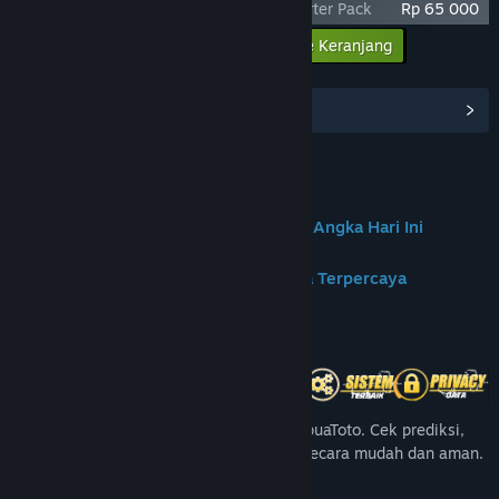
Age of Reforging: The Freelands - Supporter Pack
Rp 65 000
Masukkan semua DLC ke Keranjang
Rp 65 000
Lihat Hub Komunitas
Join us on Discord
✦PAPUATOTO | Portal Prediksi & Data Angka Hari Ini
✦PapuaToto – Platform Hiburan Angka Terpercaya
Tentang Game Ini
Nikmati pengalaman angka terbaik di PapuaToto. Cek prediksi,
angka harian, dan update result terbaru secara mudah dan aman.