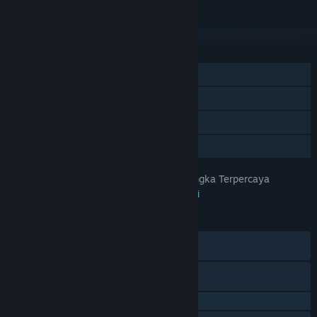
Abaikan
FITUR
Pemain Tunggal
Pencapaian Steam
Trading Card Steam
Berbagi dengan Keluarga
PapuaToto – Platform Hiburan Angka Terpercaya
JUDUL:
Petualangan
,
Indie
,
RPG
,
Strategi
GENRE:
29 Apr 2025
TANGGAL RILIS:
28 Agu 2023
TANGGAL RILIS AKSES DINI:
Discord
X
QQ 725153963