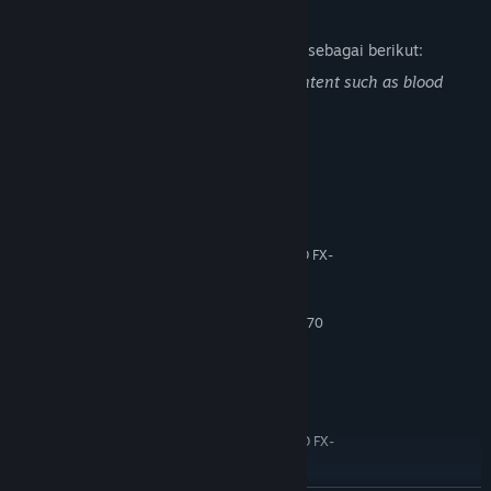
Deskripsi Konten Dewasa
Pengembang mendeskripsikan konten ini sebagai berikut:
This game includes Gore and Violent content such as blood
effect and amputation. Please be aware.
Persyaratan Sistem
MINIMUM:
Windows 7/8/10 (64 bits)
OS *:
Intel Core i5-3450 (3.1 GHz) / AMD FX-
PROSESOR:
6300 X6 (3.5 GHz)
16 GB RAM
MEMORI:
2 GB, GeForce GTX 660/Radeon HD 7870
GRAFIS:
60 GB ruang tersedia
PENYIMPANAN:
N/A
KARTU SUARA:
DIREKOMENDASIKAN:
Windows 7/8/10 (64 bits)
OS *:
Intel Core i5-4690 (3.5 GHz)/AMD FX-
PROSESOR:
8300 (3.3 GHz)
16 GB RAM
MEMORI: