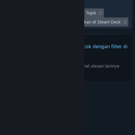
Filter
Tidak Termasuk Aktivitas Ulasan Keluar Topik
Waktu bermain:
Seringnya Dimainkan di Steam Deck
Tidak ada ulasan lainnya yang cocok dengan filter di
atas
Sesuaikan filter di atas untuk melihat ulasan lainnya