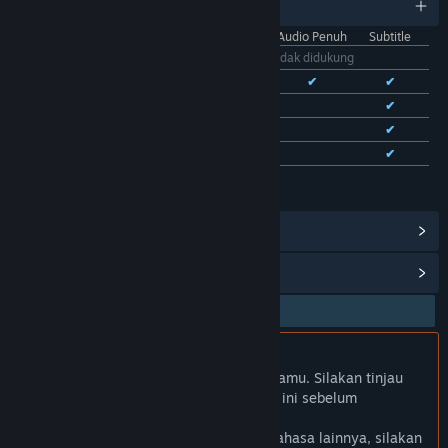
11 bahasa yang didukung
Antarmuka
Audio Penuh
Subtitle
Bhs. Indonesia
Tidak didukung
Bhs. Inggris
✔
✔
✔
Bhs. Tionghoa Sederhana
✔
✔
Bhs. Tionghoa Tradisional
✔
✔
Bhs. Prancis
✔
✔
Lihat semua 11 bahasa yang didukung
Lihat Pencapaian Steam
(28)
Lihat Item Toko Poin
(9)
Bhs. Indonesia tidak didukung
Produk ini tidak didukung dalam bahasamu. Silakan tinjau
daftar bahasa yang didukung di bawah ini sebelum
melakukan pembelian.
Jika kamu ingin melihat game dalam bahasa lainnya, silakan