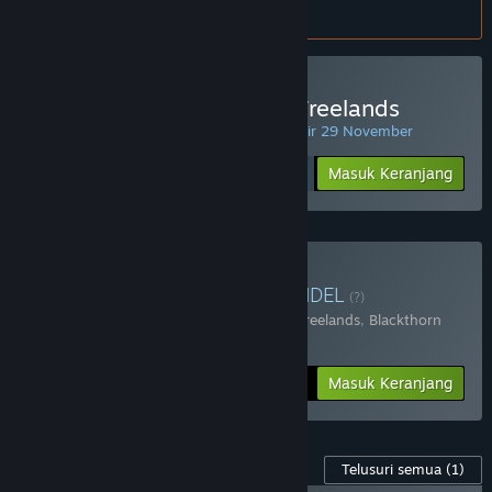
atur
preferensi bahasa
.
Beli Age of Reforger:The Freelands
PENAWARAN HARIAN! Penawaran berakhir 29 November
Rp 245 999
-30%
Masuk Keranjang
Rp 172 199
Beli Reforger's Bundle
BUNDEL
(?)
Terdiri dari 2 item:
Age of Reforger:The Freelands
,
Blackthorn
Arena: Reforged
-25%
Info Bundel
Rp 284 398
Masuk Keranjang
Konten Game ini
Telusuri semua
(1)