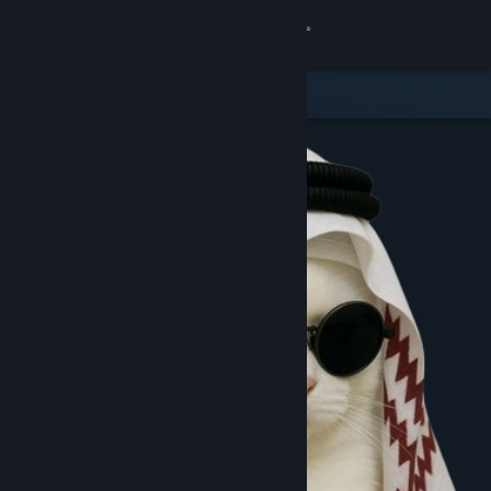
8
PAPUATOTO
Lihat Profilmu
Wallet (Rp 11 225.621.15)
Pemberitahuan
8
Toko
Komunitas
Kamu & Temanmu
Obrolan