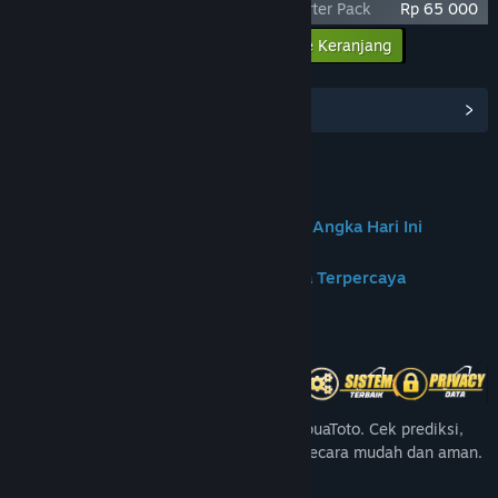
Age of Reforging: The Freelands - Supporter Pack
Rp 65 000
Masukkan semua DLC ke Keranjang
Rp 65 000
Lihat Hub Komunitas
Join us on Discord
✦PAPUATOTO | Portal Prediksi & Data Angka Hari Ini
✦PapuaToto – Platform Hiburan Angka Terpercaya
Tentang Game Ini
Nikmati pengalaman angka terbaik di PapuaToto. Cek prediksi,
angka harian, dan update result terbaru secara mudah dan aman.