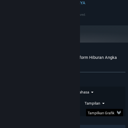
BACA SELENGKAPNYA
4 GB, GeForce GTX 1060 / Radeon RX 480
GRAFIS:
60 GB ruang tersedia
PENYIMPANAN:
©2020-2030 PersonaeGame Studios. All rights reserved.
N/A
KARTU SUARA:
Mulai 1 Januari 2024, Steam Client hanya akan mendukung Windows 10
*
dan versi yang lebih baru.
Ulasan pelanggan untuk PapuaToto – Platform Hiburan Angka
Terpercaya
Tentang ulasan pengguna
Preferensimu
Jenis Ulasan
Jenis Pembelian
Bahasa
Rentang Tanggal
Waktu Bermain
Tampilan
Tampilkan Grafik